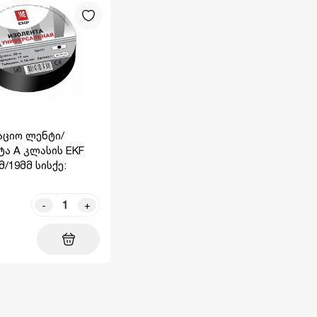
ციო ლენტი/
ა A კლასის EKF
0მ/19მმ სისქე:
-
+