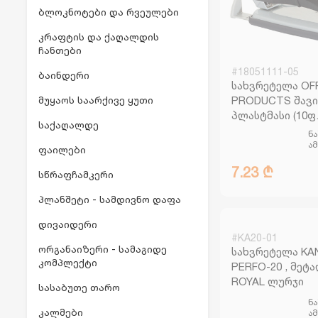
ბლოკნოტები და რვეულები
კრაფტის და ქაღალდის
ჩანთები
#18051111-05
ბაინდერი
სახვრეტელა OF
მუყაოს საარქივე ყუთი
PRODUCTS შავი
პლასტმასი (10ფ.
საქაღალდე
ნ
ა
ფაილები
7.23 ₾
სწრაფჩამკერი
პლანშეტი - სამდივნო დაფა
დივაიდერი
#KA20-01
ორგანაიზერი - სამაგიდე
სახვრეტელა K
კომპლექტი
PERFO-20 , მეტა
ROYAL ლურჯი
სასაბუთე თარო
ნ
კალმები
ა