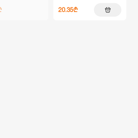
₾
20.35₾