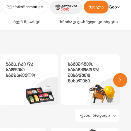
კალათა
info@officemart.ge
Geo
შესვლა
0.00₾
ჩვენ შესახებ
ხშირად დასმული კითხვები
ყავა, ჩაი და
სამეურნეო,
საოფისე
სასაწყობო და
სამზარეულო
შესაფუთი
მასალები
ფასი: ზრდადი