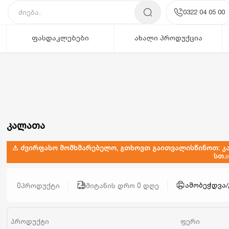
0322 04 05 00
ფასდაკლებები
ახალი პროდუქცია
კალათა
⚠ ძვირფასო მომხმარებელო, გთხოვთ გაითვალისწინოთ: კ
სთ.
0
პროდუქტი
მიტანის დრო 0 დღე
ამობეჭდვა
პროდუქტი
ფერი